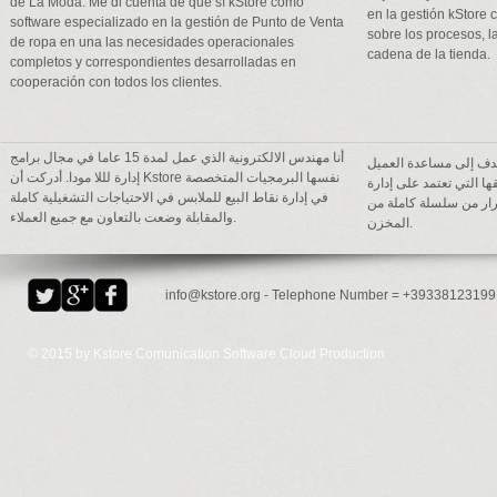
de La Moda. Me di cuenta de que sí kStore como
en la gestión kStore c
software especializado en la gestión de Punto de Venta
sobre los procesos, la
de ropa en una las necesidades operacionales
cadena de la tienda.
completos y correspondientes desarrolladas en
cooperación con todos los clientes.
أنا مهندس الالكترونية الذي عمل لمدة 15 عاما في مجال برامج
هدف إلى مساعدة العميل
إدارة لللا مودا. أدركت أن Kstore نفسها البرمجيات المتخصصة
في طريقها التي تعتمد على إدارة Kstore
في إدارة نقاط البيع للملابس في الاحتياجات التشغيلية كاملة
قرار من سلسلة كاملة من
والمقابلة وضعت بالتعاون مع جميع العملاء.
المخزن.
info@kstore.org
- Telephone Number = +39338123199
© 2015 by Kstore Comunication Software Cloud Production