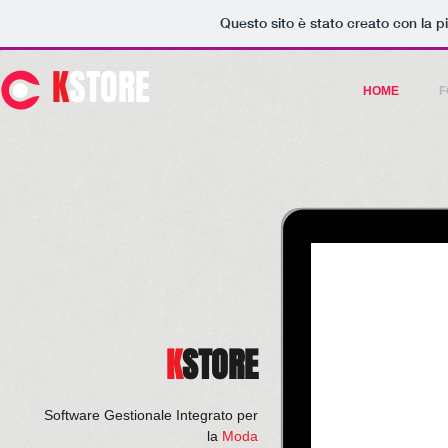
Questo sito è stato creato con la 
K
STORE
HOME
F
K
STORE
Software Gestionale Integrato per
la
Moda