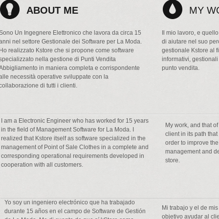
ABOUT ME
MY W
Sono Un Ingegnere Elettronico che lavora da circa 15
Il mio lavoro, e quell
anni nel settore Gestionale dei Software per La Moda.
di aiutare nel suo perc
Ho realizzato Kstore che si propone come software
gestionale Kstore al f
specializzato nella gestione di Punti Vendita
informativi, gestionali 
Abbigliamento in maniera completa e corrispondente
punto vendita.
alle necessità operative sviluppate con la
collaborazione di tutti i clienti.
I am a Electronic Engineer who has worked for 15 years
My work, and that of
in the field of Management Software for La Moda. I
client in its path th
realized that Kstore itself as software specialized in the
order to improve the
management of Point of Sale Clothes in a complete and
management and deci
corresponding operational requirements developed in
store.
cooperation with all customers.
Yo soy un ingeniero electrónico que ha trabajado
Mi trabajo y el de mi
durante 15 años en el campo de Software de Gestión
objetivo ayudar al cl